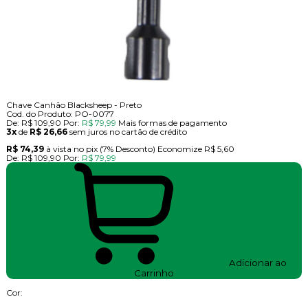
Chave Canhão Blacksheep - Preto
Cod. do Produto: PO-0077
De:
R$ 109,90
Por:
R$ 79,99
Mais formas de pagamento
3x
de
R$ 26,66
sem juros no cartão de crédito
R$ 74,39
à vista no pix
(7% Desconto)
Economize
R$ 5,60
De:
R$ 109,90
Por:
R$ 79,99
Adicionar ao
Carrinho
Cor: