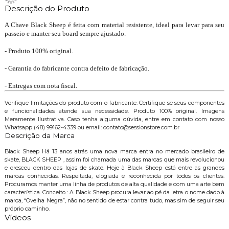
Descrição do Produto
A Chave Black Sheep é feita com material resistente, ideal para levar para seu
passeio e manter seu board sempre ajustado.
- Produto 100% original.
- Garantia do fabricante contra defeito de fabricação.
- Entregas com nota fiscal.
Verifique limitações do produto com o fabricante. Certifique se seus componentes
e funcionalidades atende sua necessidade. Produto 100% original. Imagens
Meramente Ilustrativa. Caso tenha alguma dúvida, entre em contato com nosso
Whatsapp (48) 99162-4339 ou email: contato@sessionstore.com.br
Descrição da Marca
Black Sheep Há 13 anos atrás uma nova marca entra no mercado brasileiro de
skate, BLACK SHEEP , assim foi chamada uma das marcas que mais revolucionou
e cresceu dentro das lojas de skate. Hoje à Black Sheep está entre as grandes
marcas conhecidas. Respeitada, elogiada e reconhecida por todos os clientes.
Procuramos manter uma linha de produtos de alta qualidade e com uma arte bem
característica. Conceito : A Black Sheep procura levar ao pé da letra o nome dado à
marca, “Ovelha Negra”, não no sentido de estar contra tudo, mas sim de seguir seu
próprio caminho.
Vídeos