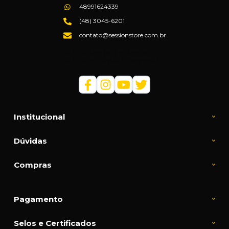
48991624339
(48) 3045-6201
contato@sessionstore.com.br
Loja Física: (48) 3045-6201
Loja Virtual: (48) 99145-5394
Institucional
Dúvidas
Compras
Pagamento
Selos e Certificados