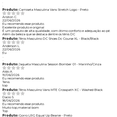
.
.
Produto:
Camiseta Masculina Vans Stretch Logo - Preto
Ariston C.
22/06/2026
Eu recomendo esse produto.
Excelente produto e original
É um produto de alta qualidade, com ótimo conforto e adequação ao pé.
Além da beleza que se destaca dentre os tênis DC
Produto:
Tênis Masculino DC Shoes Dc Course XL - Black/Black
Anderson L.
22/06/2026
Eu
..
..
Produto:
Jaqueta Masculina Session Bomber 01 - Marinho/Cinza
Aldo A.
19/06/2026
Eu recomendo esse produto.
Tenis
top
Produto:
Tênis Masculino Vans MTE Crosspath XC - Washed Black
Dacio S.
18/06/2026
Eu recomendo esse produto.
Muito top,material bom
Top
Produto:
Gorro LRG Equal Up Beanie - Preto