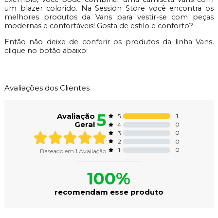
um blazer colorido. Na Session Store você encontra os
melhores produtos da Vans para vestir-se com peças
modernas e confortáveis! Gosta de estilo e conforto?
Então não deixe de conferir os produtos da linha Vans,
clique no botão abaixo:
Avaliações dos Clientes
5
Avaliação
1
5
Geral
0
4
0
3
0
2
0
1
Baseado em
1
Avaliação
100%
recomendam esse produto