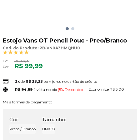
Estojo Vans OT Pencil Pouc - Preo/Branco
Cod. do Produto: PB-VN0A3HMQHU0
De:
R$ 109,90
R$ 99,99
Por:
3x
de
R$ 33,33
sem juros no cartão de crédito
Economize
R$ 5,00
R$ 94,99
à vista no pix
(5% Desconto)
Mais formas de pagamento
Cor:
Tamanho:
Preto / Branco
UNICO