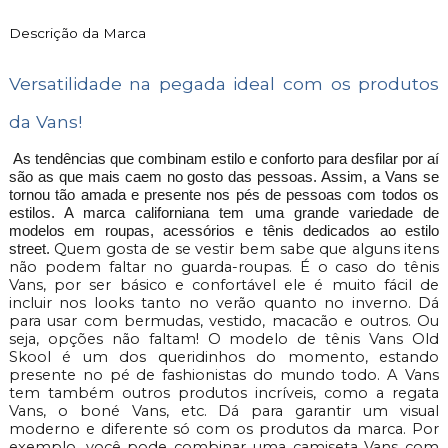
Descrição da Marca
Versatilidade na pegada ideal com os produtos
da Vans!
As tendências que combinam estilo e conforto para desfilar por aí
são as que mais caem no gosto das pessoas. Assim, a Vans se
tornou tão amada e presente nos pés de pessoas com todos os
estilos. A marca californiana tem uma grande variedade de
modelos em roupas, acessórios e tênis dedicados ao estilo
Quem gosta de se vestir bem sabe que alguns itens
street.
não podem faltar no guarda-roupas. É o caso do tênis
Vans, por ser básico e confortável ele é muito fácil de
incluir nos looks tanto no verão quanto no inverno. D
para usar com bermudas, vestido, macacão e outros. Ou
seja, opções não faltam! O modelo de tênis Vans Old
Skool é um dos queridinhos do momento, estando
presente no pé de fashionistas do mundo todo. A Vans
tem também outros produtos incríveis, como a regata
Vans, o boné Vans, etc. Dá para garantir um visual
moderno e diferente só com os produtos da marca. Por
exemplo, você pode combinar uma camiseta Vans com