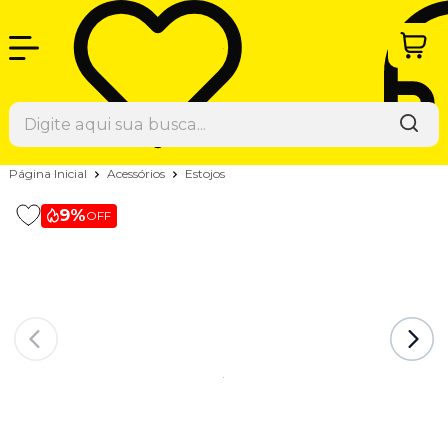
Página Inicial
Acessórios
Estojos
9%
OFF