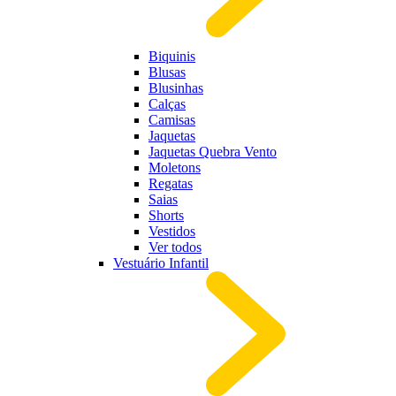
Biquinis
Blusas
Blusinhas
Calças
Camisas
Jaquetas
Jaquetas Quebra Vento
Moletons
Regatas
Saias
Shorts
Vestidos
Ver todos
Vestuário Infantil