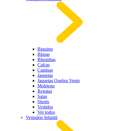
Biquinis
Blusas
Blusinhas
Calças
Camisas
Jaquetas
Jaquetas Quebra Vento
Moletons
Regatas
Saias
Shorts
Vestidos
Ver todos
Vestuário Infantil