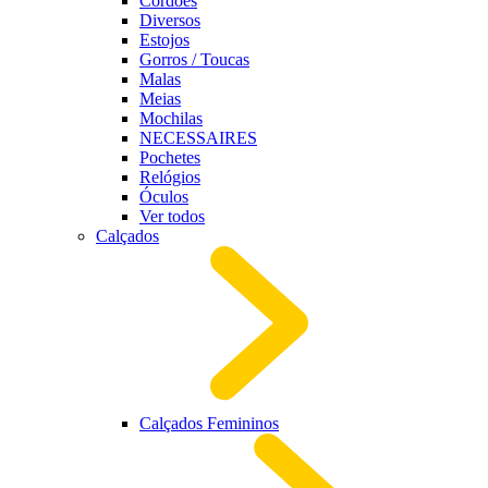
Cordões
Diversos
Estojos
Gorros / Toucas
Malas
Meias
Mochilas
NECESSAIRES
Pochetes
Relógios
Óculos
Ver todos
Calçados
Calçados Femininos