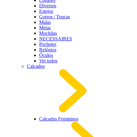
Cordões
Diversos
Estojos
Gorros / Toucas
Malas
Meias
Mochilas
NECESSAIRES
Pochetes
Relógios
Óculos
Ver todos
Calçados
Calçados Femininos