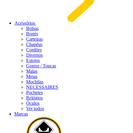
Acessórios
Bolsas
Bonés
Carteiras
Chapéus
Cordões
Diversos
Estojos
Gorros / Toucas
Malas
Meias
Mochilas
NECESSAIRES
Pochetes
Relógios
Óculos
Ver todos
Marcas