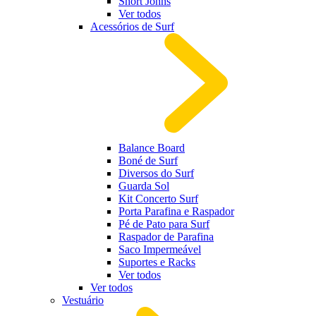
Short Johns
Ver todos
Acessórios de Surf
Balance Board
Boné de Surf
Diversos do Surf
Guarda Sol
Kit Concerto Surf
Porta Parafina e Raspador
Pé de Pato para Surf
Raspador de Parafina
Saco Impermeável
Suportes e Racks
Ver todos
Ver todos
Vestuário