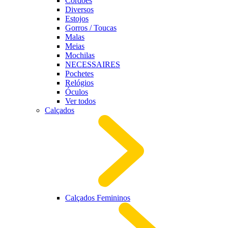
Cordões
Diversos
Estojos
Gorros / Toucas
Malas
Meias
Mochilas
NECESSAIRES
Pochetes
Relógios
Óculos
Ver todos
Calçados
Calçados Femininos