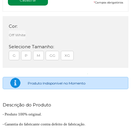
*
Campos obrigatórios
Cor:
Off White
Selecione Tamanho:
G
P
M
GG
XG
Produto Indisponível no Momento
Descrição do Produto
- Produto 100% original.
- Garantia do fabricante contra defeito de fabricação.