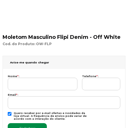
Moletom Masculino Flipi Denim - Off White
Cod. do Produto: OW-FLP
Avise-me quando chegar
Nome
*
:
Telefone
*
:
Email
*
:
Quero receber por e-mail ofertas e novidades da
loja virtual. A frequência de envios pode variar de
acordo com a interação do cliente.