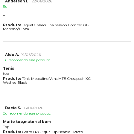
Anderson L.
22/06/2026
Eu
..
..
Produto:
Jaqueta Masculina Session Bomber 01 -
Marinho/Cinza
Aldo A.
19/06/2026
Eu recomendo esse produto.
Tenis
top
Produto:
Tênis Masculino Vans MTE Crosspath XC -
Washed Black
Dacio S.
18/06/2026
Eu recomendo esse produto.
Muito top,material bom
Top
Produto:
Gorro LRG Equal Up Beanie - Preto