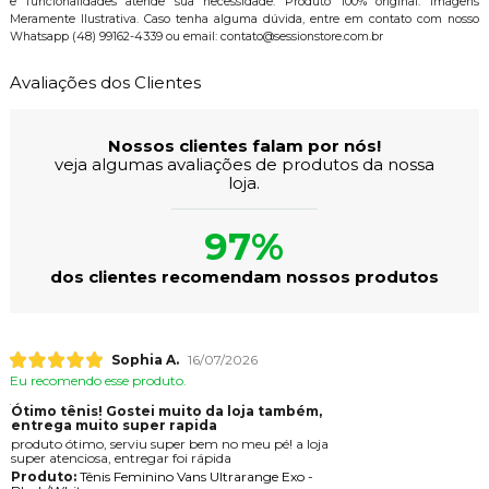
e funcionalidades atende sua necessidade. Produto 100% original. Imagens
Meramente Ilustrativa. Caso tenha alguma dúvida, entre em contato com nosso
Whatsapp (48) 99162-4339 ou email: contato@sessionstore.com.br
Avaliações dos Clientes
Nossos clientes falam por nós!
veja algumas avaliações de produtos da nossa
loja.
97%
dos clientes recomendam nossos produtos
Sophia A.
16/07/2026
Eu recomendo esse produto.
Ótimo tênis! Gostei muito da loja também,
entrega muito super rapida
produto ótimo, serviu super bem no meu pé! a loja
super atenciosa, entregar foi rápida
Produto:
Tênis Feminino Vans Ultrarange Exo -