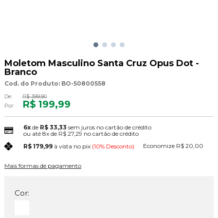
Moletom Masculino Santa Cruz Opus Dot -
Branco
Cod. do Produto: BO-50800558
De:
R$ 399,90
R$ 199,99
Por:
6x
de
R$ 33,33
sem juros no cartão de crédito
ou até
8x
de
R$ 27,29
no cartão de crédito
Economize
R$ 20,00
R$ 179,99
à vista no pix
(10% Desconto)
Mais formas de pagamento
Cor: