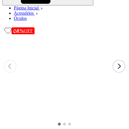
Página Inicial
Acessórios
Óculos
8%
OFF