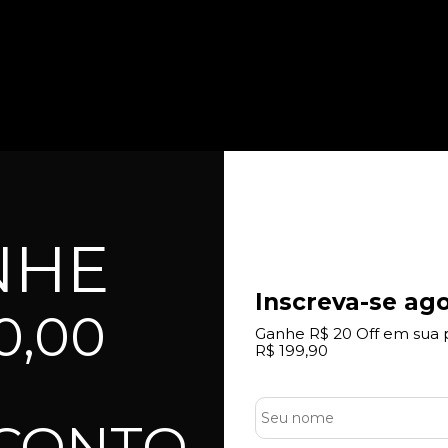
NHE
Inscreva-se ago
0,00
Ganhe R$ 20 Off em sua 
R$ 199,90
SCONTO