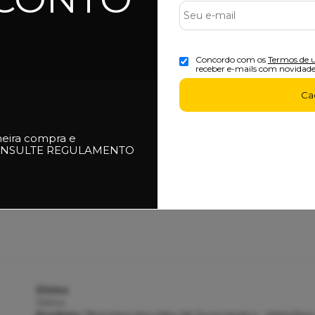
Concordo com os
Termos de 
receber e-mails com novidade
97%
dos clientes 
am por nós!
dutos da nossa loja.
Ca
meira compra e
NSULTE REGULAMENTO
Ótimo tênis! Gostei muito da loja também, entrega m
produto ótimo, serviu super bem no meu pé! a loja super aten
Produto:
Tênis Feminino Vans Ultrarange Exo - Black/White
Ótimo
Ótimo