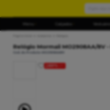
Menu
Calçados
Vestuári
Página Inicial
Acessórios
Relógios
Relógio Mormaii MO2908AA/8V -
Cod. do Produto: MO2908AA8V
50%
OFF