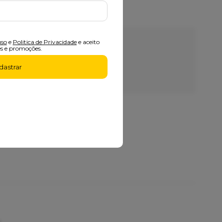
uso
e
Politica de Privacidade
e aceito
s e promoções.
recomendam nossos produtos
dastrar
uito super rapida
ciosa, entregar foi rápida