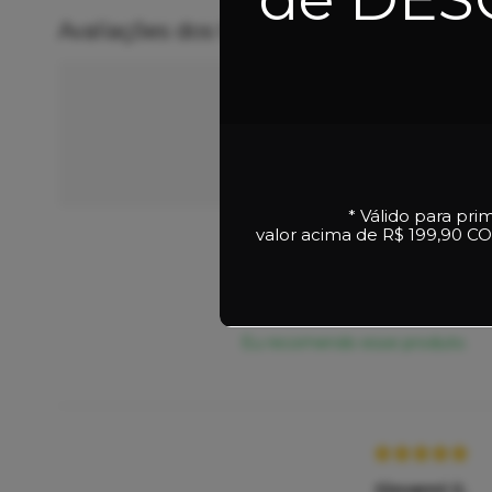
Avaliações dos Clientes
Nossos clientes fal
veja algumas avaliações de pro
* Válido para pri
valor acima de R$ 199,90
CO
Sophia A.
16/07/2026
Eu recomendo esse produto.
Giovanni G.