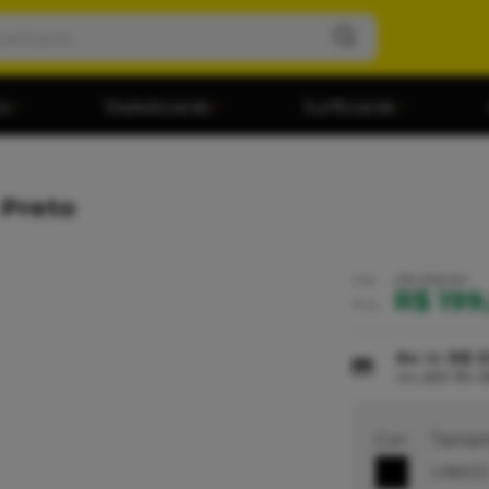
os
Skateboards
Surfboards
 Preto
De:
R$ 399,90
R$ 199
Por:
6x
de
R$ 3
ou até
8x
Cor:
Taman
UNIC