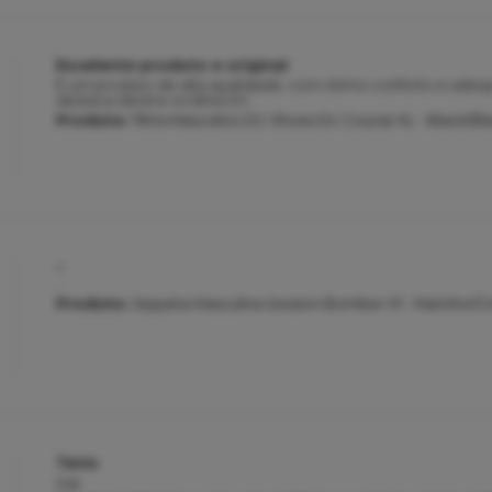
Excelente produto e original
É um produto de alta qualidade, com ótimo conforto e adeq
destaca dentre os tênis DC
Produto:
Tênis Masculino DC Shoes Dc Course XL - Black/Bl
..
..
Produto:
Jaqueta Masculina Session Bomber 01 - Marinho/Ci
Tenis
top