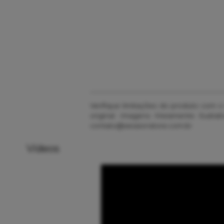
Verifique limitações do produto com 
original. Imagens Meramente Ilustr
contato@sessionstore.com.br
Vídeos