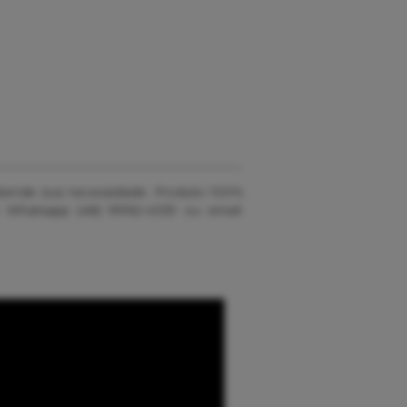
 atende sua necessidade. Produto 100%
 Whatsapp (48) 99162-4339 ou email: