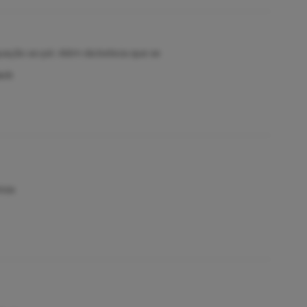
uação ao pé. Além da beleza que se
ack
nza