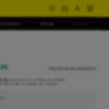
Acessórios
Marcas
Ofertas
,95
Mais formas de pagamento
3,33
sem juros no cartão de crédito
de
R$ 27,28
no cartão de crédito
ho:
O