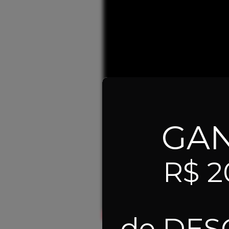
GA
R$ 2
de DE