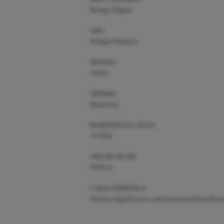
Relógio Digital
TIPO
Relógio Polímero
DIVISÃO
Adulto
GÊNERO
Masculino
RESISTENCIA A ÁGUA
10 ATM
TIPO DE FECHO
FIVELA
CARACTERISTICA
Modelo digitalCaixa e pulseira em polímeroPossui