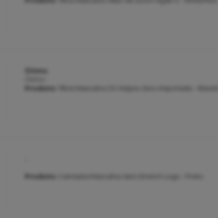
Produto:
Tênis Masculino Nike SB Zoom Nyjah 4 - White/Noir
Ótimo
Ótimo
Produto:
Tênis Masculino DC Kalynx Zero Importado - Black
.
.
Produto:
Camiseta Masculina Vans Stretch Logo - Preto