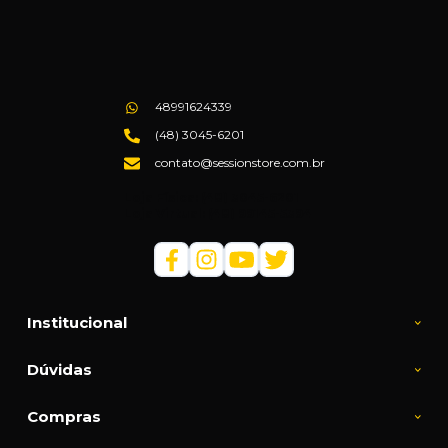
48991624339
(48) 3045-6201
contato@sessionstore.com.br
Loja Física: (48) 3045-6201
Loja Virtual: (48) 99145-5394
Institucional
Dúvidas
Compras