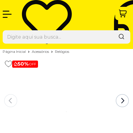
Página Inicial
Acessórios
Relógios
50%
OFF