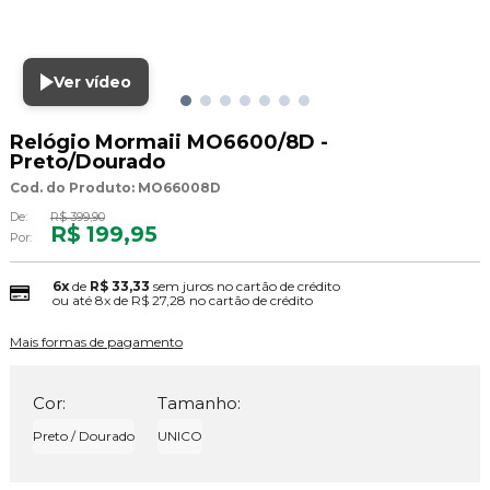
Ver vídeo
Relógio Mormaii MO6600/8D -
Preto/Dourado
Cod. do Produto: MO66008D
De:
R$ 399,90
R$ 199,95
Por:
6x
de
R$ 33,33
sem juros no cartão de crédito
ou até
8x
de
R$ 27,28
no cartão de crédito
Mais formas de pagamento
Cor:
Tamanho:
Preto / Dourado
UNICO