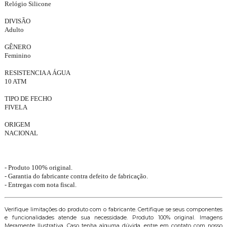
Relógio Silicone
DIVISÃO
Adulto
GÊNERO
Feminino
RESISTENCIA A ÁGUA
10 ATM
TIPO DE FECHO
FIVELA
ORIGEM
NACIONAL
- Produto 100% original.
- Garantia do fabricante contra defeito de fabricação.
- Entregas com nota fiscal.
Verifique limitações do produto com o fabricante. Certifique se seus componentes
e funcionalidades atende sua necessidade. Produto 100% original. Imagens
Meramente Ilustrativa. Caso tenha alguma dúvida, entre em contato com nosso