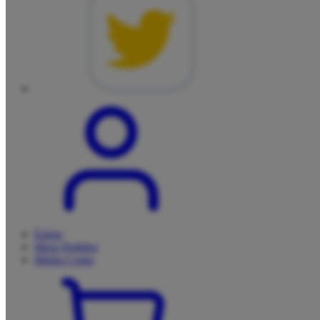
Entrar
Meus
Pedidos
Minha
Conta