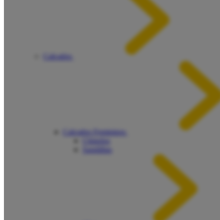
Calçados
Calçados Femininos
Chinelos
Sandálias