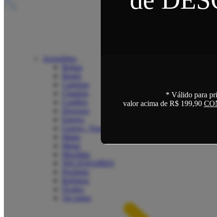
Acessórios
Bolsas
Bonés
Carteiras
Chapéus
* Válido para pr
Cordões
valor acima de R$ 199,90
CO
Diversos
Estojos
Gorros / Toucas
Malas
Meias
Mochilas
NECESSAIRES
Pochetes
Relógios
Óculos
Ver todos