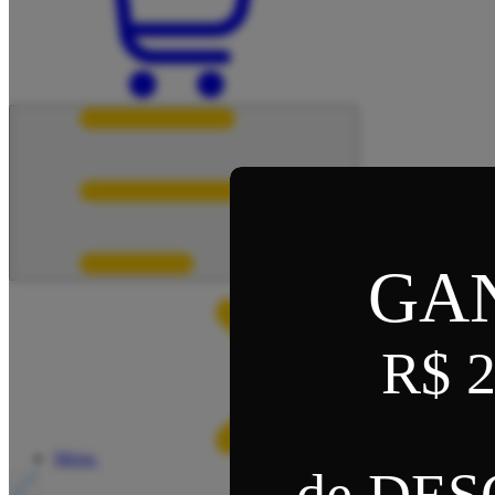
GA
R$ 2
Menu
de DE