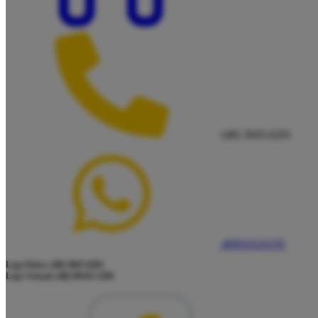
(48) 3045-6201
48991624339
Loja Física: (48) 3045-6201
Loja Virtual: (48) 99145-5394