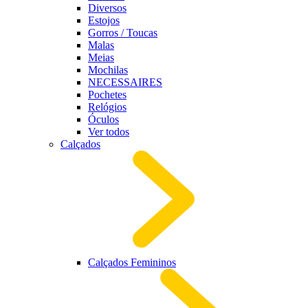
Diversos
Estojos
Gorros / Toucas
Malas
Meias
Mochilas
NECESSAIRES
Pochetes
Relógios
Óculos
Ver todos
Calçados
Calçados Femininos