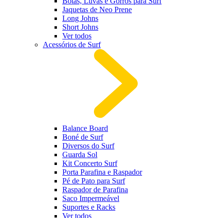
Botas, Luvas e Gorros para Surf
Jaquetas de Neo Prene
Long Johns
Short Johns
Ver todos
Acessórios de Surf
Balance Board
Boné de Surf
Diversos do Surf
Guarda Sol
Kit Concerto Surf
Porta Parafina e Raspador
Pé de Pato para Surf
Raspador de Parafina
Saco Impermeável
Suportes e Racks
Ver todos