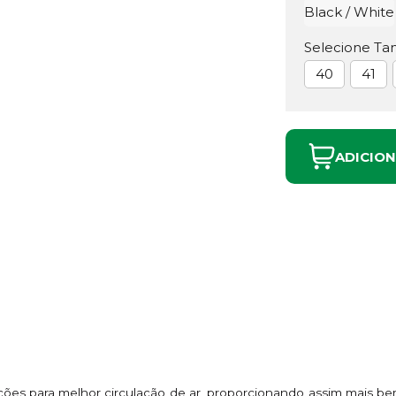
Black / White
Selecione Ta
40
41
ADICIO
ões para melhor circulação de ar, proporcionando assim mais be