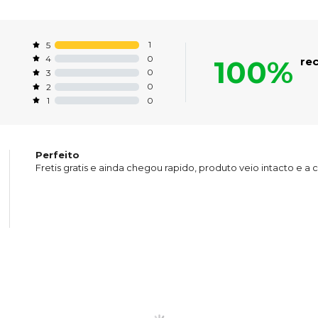
1
5
0
4
100%
re
0
3
0
2
0
1
Perfeito
Fretis gratis e ainda chegou rapido, produto veio intacto e a 