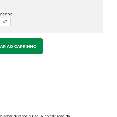
manho:
42
NAR AO CARRINHO
m-estar durante o uso. A construção da