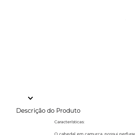
Descrição do Produto
Características:
O cabedal em camurça, possui perfuraç