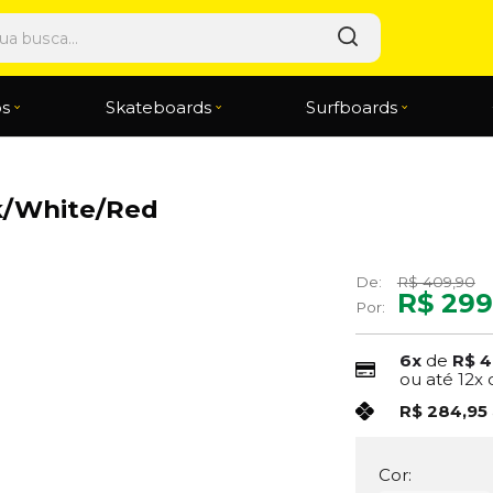
os
Skateboards
Surfboards
ck/White/Red
De:
R$ 409,90
R$ 299
Por:
6x
de
R$ 4
ou até
12x
R$ 284,95
Cor: