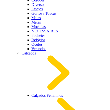
Cordões
Diversos
Estojos
Gorros / Toucas
Malas
Meias
Mochilas
NECESSAIRES
Pochetes
Relógios
Óculos
Ver todos
Calçados
Calçados Femininos