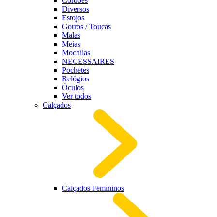
Cordões
Diversos
Estojos
Gorros / Toucas
Malas
Meias
Mochilas
NECESSAIRES
Pochetes
Relógios
Óculos
Ver todos
Calçados
Calçados Femininos