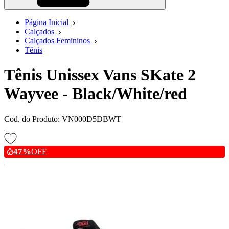
Página Inicial
Calçados
Calçados Femininos
Tênis
Tênis Unissex Vans SKate 2
Wayvee - Black/White/red
Cod. do Produto: VN000D5DBWT
47%
OFF