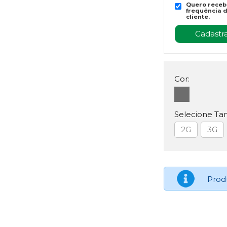
Quero recebe
frequência d
cliente.
Cor:
Selecione Ta
2G
3G
Prod