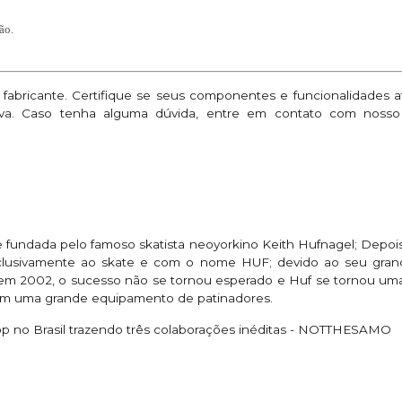
ão.
o fabricante. Certifique se seus componentes e funcionalidades
ativa. Caso tenha alguma dúvida, entre em contato com nosso
undada pelo famoso skatista neoyorkino Keith Hufnagel; Depois
clusivamente ao skate e com o nome HUF; devido ao seu grande
em 2002, o sucesso não se tornou esperado e Huf se tornou um
m uma grande equipamento de patinadores.