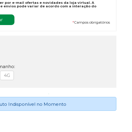
r por e-mail ofertas e novidades da loja virtual. A
e envios pode variar de acordo com a interação do
*
Campos obrigatórios
manho:
4G
uto Indisponível no Momento