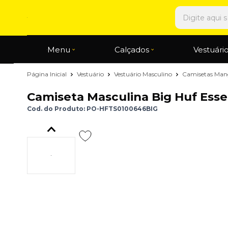
Menu
Calçados
Vestuári
Página Inicial
Vestuário
Vestuário Masculino
Camisetas Man
Camiseta Masculina Big Huf Ess
Cod. do Produto: PO-HFTS0100646BIG