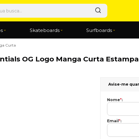
os
Skateboards
Surfboards
ga Curta
entials OG Logo Manga Curta Estampa
Avise-me qua
Nome
*
:
Email
*
: