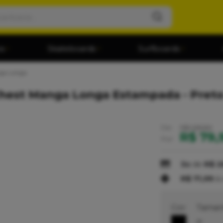
os
Skateboards
Surfboards
ga Longa
hest Manga Longa Estampada - Pret
De:
R$ 129,90
R$ 79,
Por:
3x
de
R$ 2
R$ 71,99
à 
Cor:
Taman
P