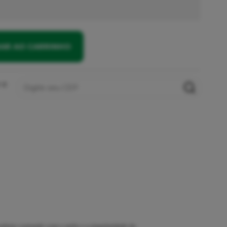
NAR AO CARRINHO
 e
forto contando com o estilo e a singularidade da