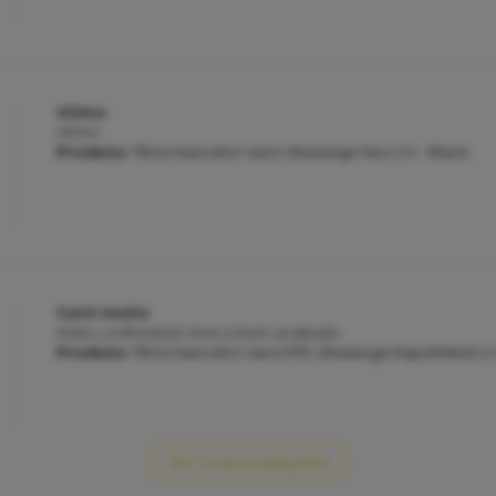
ótimo
ótimo
Produto:
Tênis Masculino Vans Ultrarange Neo 2.0 - Black
Curti muito
Muito confortável, leve e bem acabado.
Produto:
Tênis Masculino Vans MTE Ultrarange RapidWeld 2.0
Ver mais avaliações