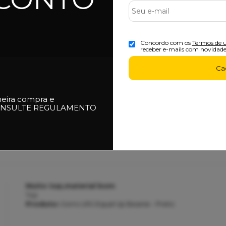
..
..
Produto:
Jaqueta Masculina Session Bomber 01 - Marinho/Ci
Concordo com os
Termos de 
receber e-mails com novidade
Ca
Tenis
meira compra e
top
NSULTE REGULAMENTO
Produto:
Tênis Masculino Vans MTE Crosspath XC - Washed B
Muito top,material bom
Top
Produto:
Gorro LRG Equal Up Beanie - Preto