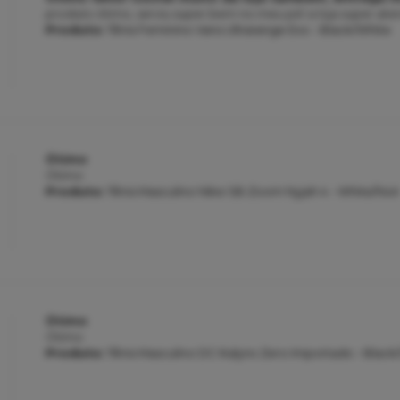
produto ótimo, serviu super bem no meu pé! a loja super aten
Produto:
Tênis Feminino Vans Ultrarange Exo - Black/White
Ótimo
Ótimo
Produto:
Tênis Masculino Nike SB Zoom Nyjah 4 - White/Noir
Ótimo
Ótimo
Produto:
Tênis Masculino DC Kalynx Zero Importado - Black