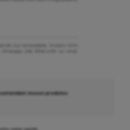
 atende sua necessidade. Produto 100%
 Whatsapp (48) 99162-4339 ou email:
recomendam nossos produtos
uito super rapida