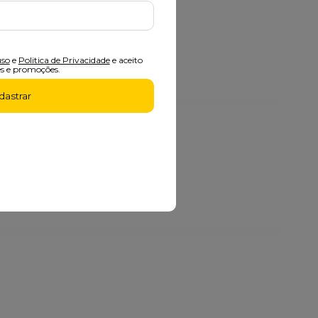
nza
uso
e
Politica de Privacidade
e aceito
s e promoções.
dastrar
lack