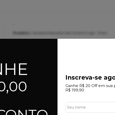
.
.
Produto:
Camiseta Masculina Vans Stretch Logo - Preto
NHE
Excelente produto e original
É um produto de alta qualidade, com ótimo conforto e adeq
Inscreva-se ago
destaca dentre os tênis DC
0,00
Produto:
Tênis Masculino DC Shoes Dc Course XL - Black/Bl
Ganhe R$ 20 Off em sua 
R$ 199,90
SCONTO