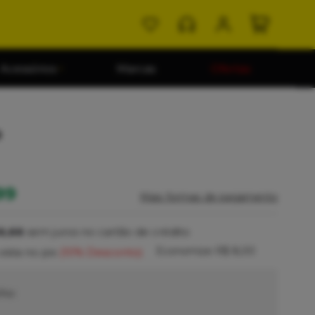
Acessórios
Marcas
Ofertas
o
99
Mais formas de pagamento
6,66
sem juros no cartão de crédito
Economize
R$ 8,00
vista no pix
(10% Desconto)
ho: