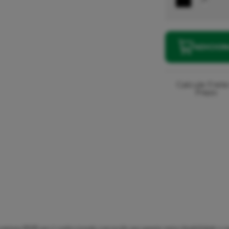
ADICIO
Calcule Frete
Prazo
amiseta BWB que é confeccionada com tecido que garante maior durabilidade e con