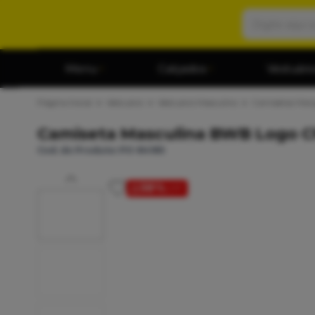
Menu
Calçados
Vestuári
Página Inicial
Vestuário
Vestuário Masculino
Camisetas Man
Camiseta Masculina BWB Logo C
Cod. do Produto: PO-84185
38%
OFF