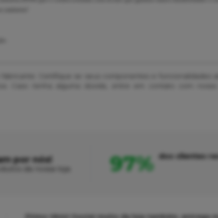
a camiseta!
ão.
o fabricante. Certifique se seus componentes e funcionalidades
ativa. Caso tenha alguma dúvida, entre em contato com nosso
97%
dos clientes 
am por nós!
dutos da nossa loja.
Ótimo tênis! Gostei muito da loja também, entrega m