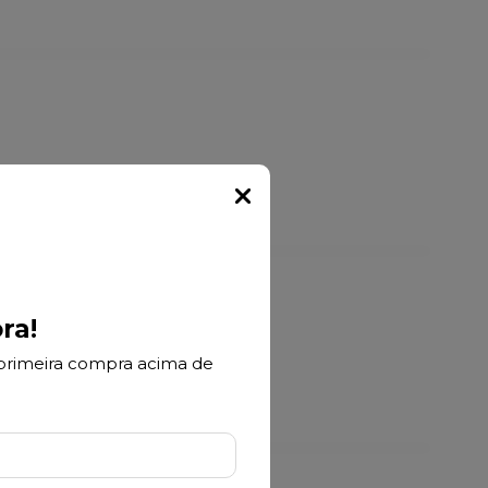
Popup
uação ao pé. Além da beleza que se
ra!
ack
primeira compra acima de