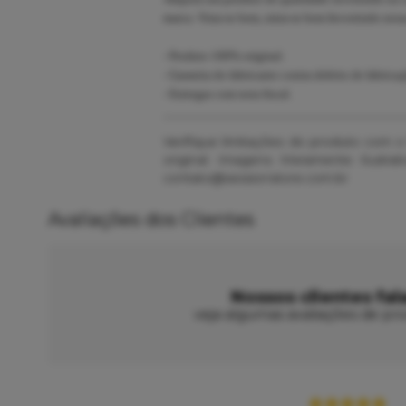
marca. Vista-se bem, sinta-se bem Investindo ness
- Produto 100% original.
- Garantia do fabricante contra defeito de fabricaç
- Entregas com nota fiscal.
Verifique limitações do produto com 
original. Imagens Meramente Ilustr
contato@sessionstore.com.br
Avaliações dos Clientes
Nossos clientes fal
veja algumas avaliações de pro