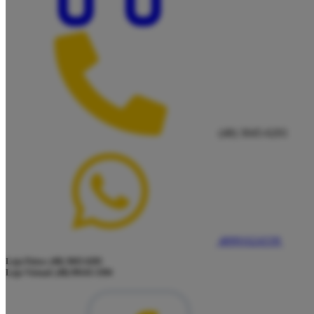
(48) 3045-6201
48991624339
Loja Física: (48) 3045-6201
Loja Virtual: (48) 99145-5394