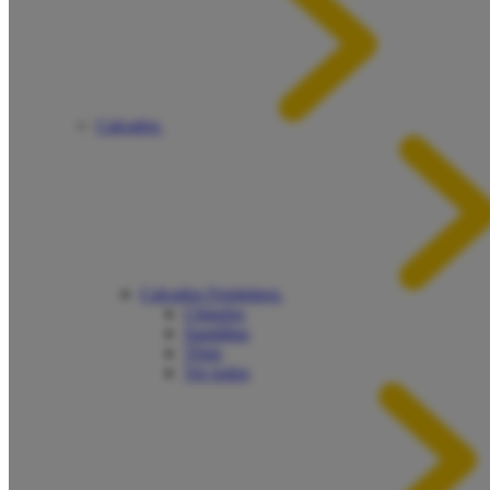
Calçados
Calçados Femininos
Chinelos
Sandálias
Tênis
Ver todos