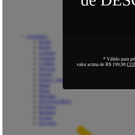
Acessórios
Bolsas
Bonés
Carteiras
Chapéus
* Válido para pr
Cordões
valor acima de R$ 199,90
CO
Diversos
Estojos
Gorros / Toucas
Malas
Meias
Mochilas
NECESSAIRES
Pochetes
Relógios
Óculos
Ver todos