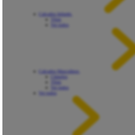
Calçados Infantis
Tênis
Ver todos
Calçados Masculinos
Chinelos
Tênis
Ver todos
Ver todos