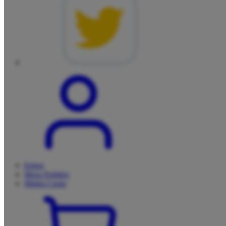
Entrar
Meus
Pedidos
Minha
Conta