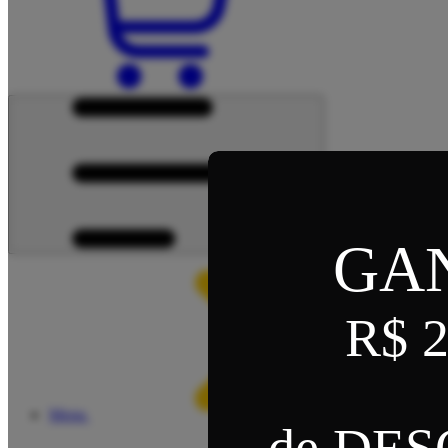
GA
R$ 2
Menu
de DE